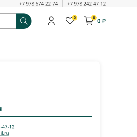
+7 978 674-22-74
+7 978 242-47-12
0
0
0 ₽
н
2-47-12
l.ru