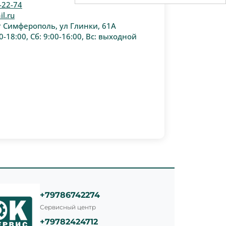
-22-74
l.ru
г Симферополь, ул Глинки, 61А
0-18:00, Сб: 9:00-16:00, Вс: выходной
+79786742274
Сервисный центр
+79782424712