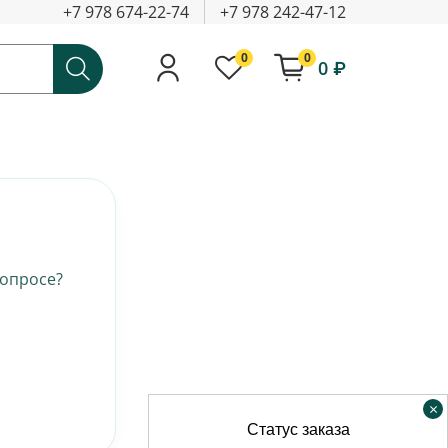
+7 978 674-22-74
+7 978 242-47-12
0
0
0 ₽
вопросе?
×