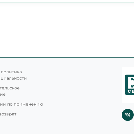
Сообщение руководителю
 политика
нциальности
тельское
ние
ции по применению
возврат