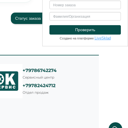
Статус заказа
+79786742274
Сервисный центр
+79782424712
Отдел продаж