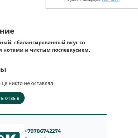
ние
ый, сбалансированный вкус со
 нотами и чистым послевкусием.
вы
ще никто не оставлял
ь отзыв
+79786742274