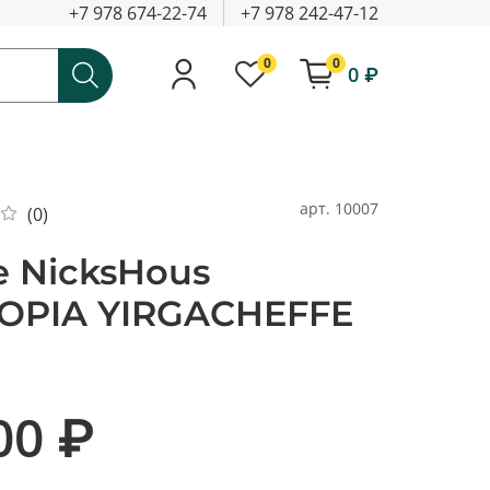
+7 978 674-22-74
+7 978 242-47-12
0
0
0 ₽
арт.
10007
(0)
 NicksHous
IOPIA YIRGACHEFFE
00 ₽