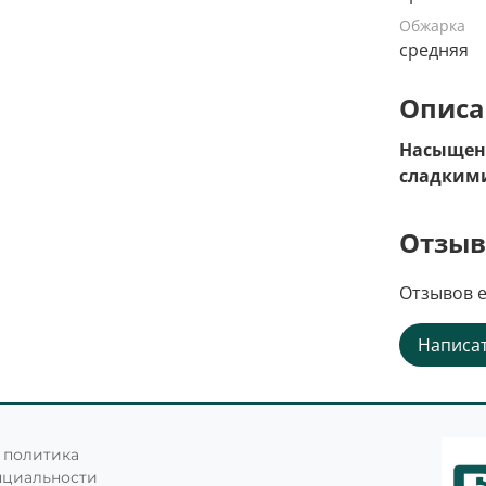
Обжарка
средняя
Описа
Насыщенн
сладкими
Отзы
Отзывов е
Написат
 политика
нциальности