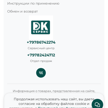
Инструкции по применению
Обмен и возврат
+79786742274
Сервисный центр
+79782424712
Отдел продаж
Информация о товарах, представленная на сайте,
включая цены, наличие, условия и стоимость доставки,
Продолжая использовать наш сайт, вы даете
носит справочный характер и не является публичной
согласие на обработку файлов cookie и
офертой в соответствии со статьями 435 и 437