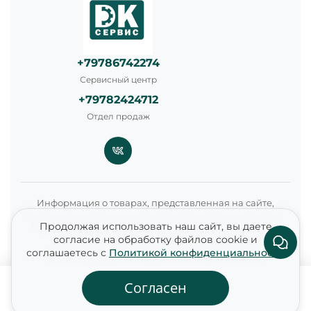
+79786742274
Сервисный центр
+79782424712
Отдел продаж
Информация о товарах, представленная на сайте,
включая цены, наличие, условия и стоимость доставки,
Продолжая использовать наш сайт, вы даете
носит справочный характер и не является публичной
согласие на обработку файлов cookie и
офертой в соответствии со статьями 435 и 437
соглашаетесь с
Политикой конфиденциальности
Гражданского кодекса Российской Федерации.
Согласен