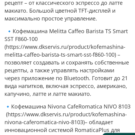
рецепт – от классического эспрессо до латте
макиато. Большой цветной TFT-дисплей и
максимально простое управление.
🔹Кофемашина Melitta Caffeo Barista TS Smart
SST F860-100
(https://www.dkservis.ru/product/kofemashina-
melitta-caffeo-barista-ts-smart-sst-f860-100) –
позволяет создавать и сохранять собственные
рецепты, а также управлять настройками
через приложение по Bluetooth. Готовит до 21
вида напитков, включая эспрессо, американо,
капучино, латте и латте макиато.
🔹Кофемашина Nivona CafeRomatica NIVO 8103
(https://www.dkservis.ru/product/kofemashina-
nivona-caferomatica-nivo-8103)– обладает
инновационной системой RomaticaPlus для