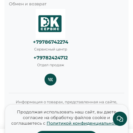
Обмен и возврат
+79786742274
Сервисный центр
+79782424712
Отдел продаж
Информация о товарах, представленная на сайте,
включая цены, наличие, условия и стоимость доставки,
Продолжая использовать наш сайт, вы даете
носит справочный характер и не является публичной
согласие на обработку файлов cookie и
офертой в соответствии со статьями 435 и 437
соглашаетесь с
Политикой конфиденциальности
Гражданского кодекса Российской Федерации.