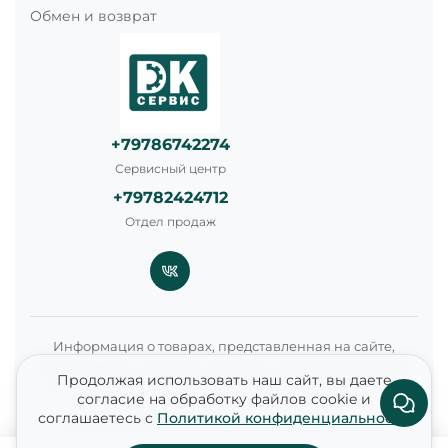
Обмен и возврат
+79786742274
Сервисный центр
+79782424712
Отдел продаж
Информация о товарах, представленная на сайте,
включая цены, наличие, условия и стоимость доставки,
Продолжая использовать наш сайт, вы даете
носит справочный характер и не является публичной
согласие на обработку файлов cookie и
офертой в соответствии со статьями 435 и 437
соглашаетесь с
Политикой конфиденциальности
Гражданского кодекса Российской Федерации.