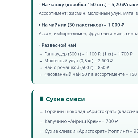
▫️ На чашку (коробка 150 шт.) – 5,20 ₽/пак
Ассортимент: жасмин, молочный улун, мята, з
▫️ На чайник (30 пакетиков) – 1 000 ₽
Ассам, имбирь+лимон, фруктовый микс, сенча
▫️ Развесной чай
→ Ганпаудер (500 г) – 1 100 ₽, (1 кг) – 1 700 ₽
→ Молочный улун (0,5 кг) – 2 600 ₽
→ Чай с ромашкой (500 г) – 850 ₽
→ Фасованный чай 50 г в ассортименте – 150
🍫 Сухие смеси
→ Горячий шоколад «Аристократ» (классиче
→ Капучино «Айриш Крем» – 700 ₽
→ Сухие сливки «Аристократ» (топпинг) – 9