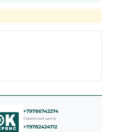
+79786742274
Сервисный центр
+79782424712