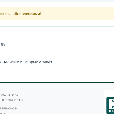
дите за обновлениями!
 99
м наличие и оформим заказ.
 политика
нциальности
тельское
ние