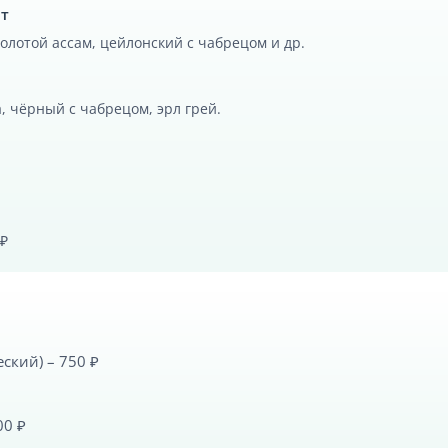
ет
олотой ассам, цейлонский с чабрецом и др.
, чёрный с чабрецом, эрл грей.
 ₽
ский) – 750 ₽
00 ₽