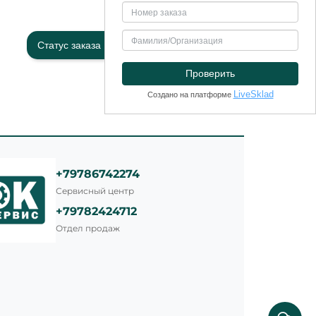
Статус заказа
+79786742274
Сервисный центр
+79782424712
Отдел продаж