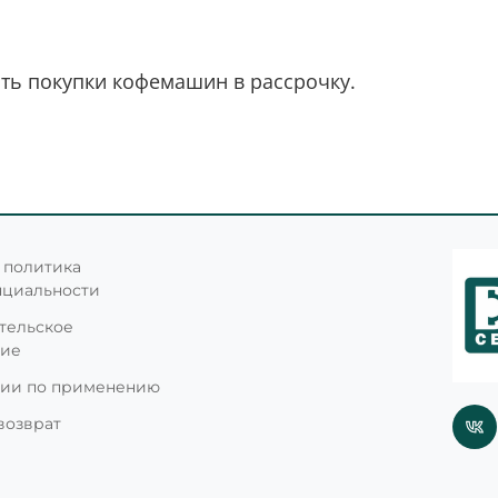
ть покупки кофемашин в рассрочку.
 политика
нциальности
тельское
ние
ции по применению
возврат